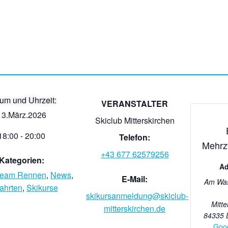
um und Uhrzeit:
VERANSTALTER
13.März.2026
Skiclub Mitterskirchen
18:00
-
20:00
Telefon:
Mehrz
+43 677 62579256
Kategorien:
Ad
team Rennen
,
News
,
E-Mail:
Am Was
fahrten
,
Skikurse
skikursanmeldung@skiclub-
Mitte
mitterskirchen.de
84335
Goog