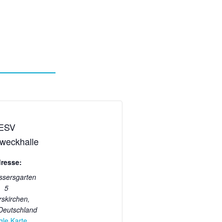
ESV
weckhalle
resse:
sersgarten
5
rskirchen
,
Deutschland
le Karte