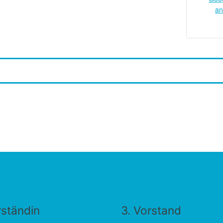
an
rständin
3. Vorstand