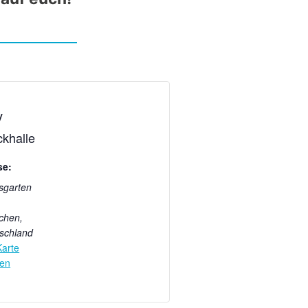
V
khalle
se:
sgarten
rchen
,
schland
Karte
gen