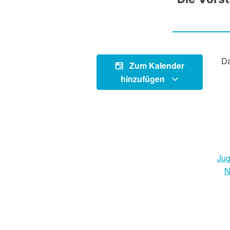
Da
Zum Kalender
hinzufügen
Ju
N