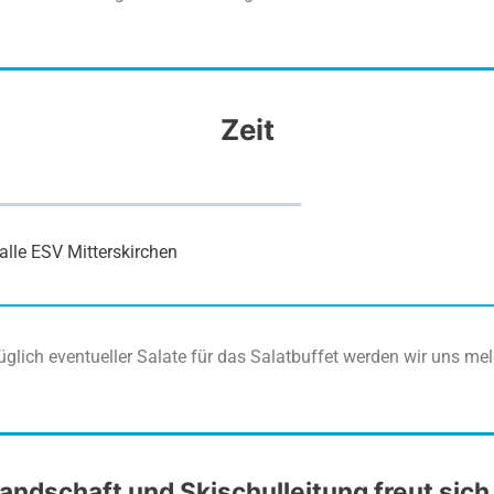
Zeit
lle ESV Mitterskirchen
glich eventueller Salate für das Salatbuffet werden wir uns me
andschaft und Skischulleitung freut sich