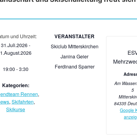
tum und Uhrzeit:
VERANSTALTER
31.Juli.2026
-
Skiclub Mitterskirchen
ES
1.August.2026
Janina Geier
Mehrzwec
Ferdinand Sparrer
19:00
-
3:30
Adres
Am Wasser
Kategorien:
5
gendteam Rennen
,
Mitterski
ews
,
Skifahrten
,
84335
Deut
Skikurse
Google 
anzei