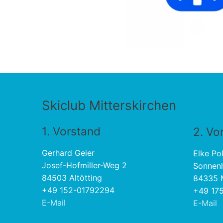
Skiclub Mitterskirchen
1. Vorstand
2. Vo
Gerhard Geier
Elke Pol
Josef-Hofmiller-Weg 2
Sonnen
84503 Altötting
84335 M
+49 152-01792294
+49 175
E-Mail
E-Mail