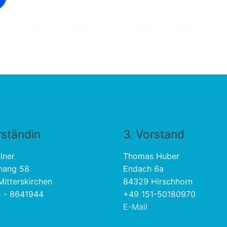
rständin
3. Vorstand
lner
Thomas Huber
hang 58
Endach 6a
itterskirchen
84329 Hirschhorn
 - 8641944
+49 151-50180970
E-Mail