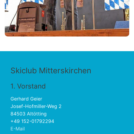
Skiclub Mitterskirchen
1. Vorstand
Gerhard Geier
Josef-Hofmiller-Weg 2
84503 Altötting
+49 152-01792294
E-Mail