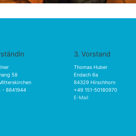
rständin
3. Vorstand
lner
Thomas Huber
hang 58
Endach 6a
itterskirchen
84329 Hirschhorn
 - 8641944
+49 151-50180970
E-Mail